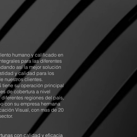
ento humano y calificado en
integrales para las diferentes
indando así la mejor solución
tidad y calidad para los
e nuestros clientes.
iene su operación principal
es de cobertura a nivel
 diferentes regiones del país,
ano con su empresa hermana
ación Visual, con mas de 20
ector.
tunas con calidad y eficacia